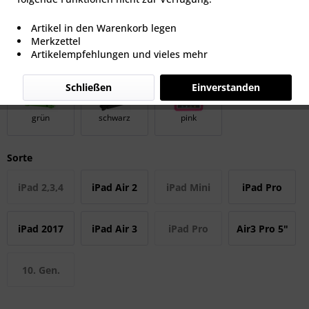
ab 29,95 € *
Artikel in den Warenkorb legen
inkl. MwSt.
zzgl. Versandkosten
Merkzettel
Artikelempfehlungen und vieles mehr
Farbe
Schließen
Einverstanden
grün
schwarz
pink
Sorte
iPad 2,3,4
iPad Air 2
iPad Mini
iPad Pro
9,7"
iPad 2017
iPad Air 3
iPad Pro
Air3 Pro 5"
9,7"
(2019)
10,5" und
und 10,2"
10. Gen.
11"
(2019)
10,9"