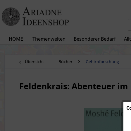
HOME
Themenwelten
Besonderer Bedarf
All
Übersicht
Bücher
Gehirnforschung
Feldenkrais: Abenteuer im
C