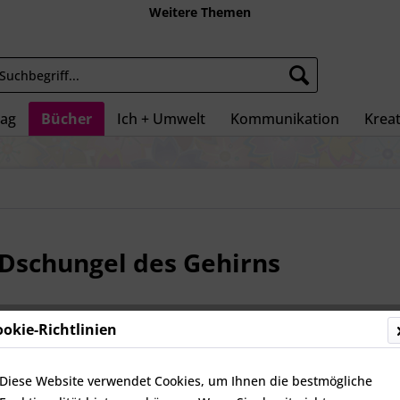
Weitere Themen
tag
Bücher
Ich + Umwelt
Kommunikation
Kreat
 Dschungel des Gehirns
ookie-Richtlinien
10,00 
inkl. MwSt.
zz
Diese Website verwendet Cookies, um Ihnen die bestmögliche
Nicht vorr