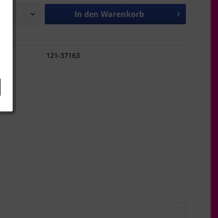
In den
Warenkorb
hen
121-37163