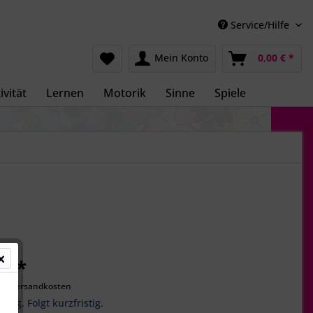
Service/Hilfe
Mein Konto
0,00 € *
ivität
Lernen
Motorik
Sinne
Spiele
€ *
gl. Versandkosten
ätig. Folgt kurzfristig.