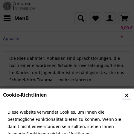
Menü
0,00 €
*
Aphasie
Die Idee dahinter: Aphasien sind Sprachstörungen, die
nach einer erworbenen Schädelhirnverletzung auftreten.
Im Kindes- und Jugendalter ist die häufigste Ursache das
Schädel-Hirn-Trauma....
mehr erfahren »
Cookie-Richtlinien
Topseller
Diese Website verwendet Cookies, um Ihnen die
bestmögliche Funktionalität bieten zu können. Wenn Sie
damit nicht einverstanden sein sollten, stehen Ihnen
folgende Funktionen nicht zur Verfügung: