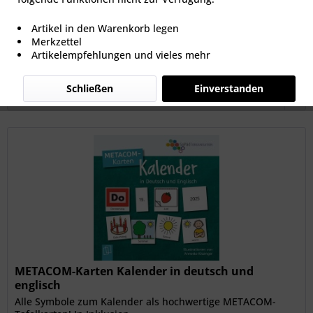
14,90 € *
Artikel in den Warenkorb legen
Merkzettel
Artikelempfehlungen und vieles mehr
Filtern
Schließen
Einverstanden
METACOM-Karten Kalender in deutsch und
englisch
Alle Symbole zum Kalender als hochwertige METACOM-