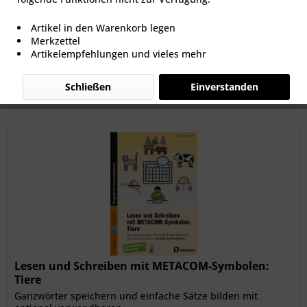
26,99 € *
Artikel in den Warenkorb legen
Merkzettel
Artikelempfehlungen und vieles mehr
Filtern
Schließen
Einverstanden
Lesen und Schreiben mit METACOM-Symbolen:
Tiere
Ganzwörter speichern und einfache Sätze bilden mit