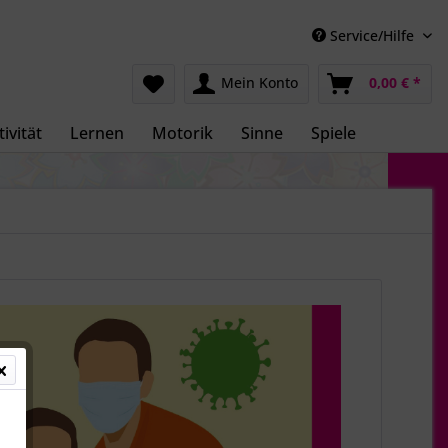
Service/Hilfe
Mein Konto
0,00 € *
ivität
Lernen
Motorik
Sinne
Spiele