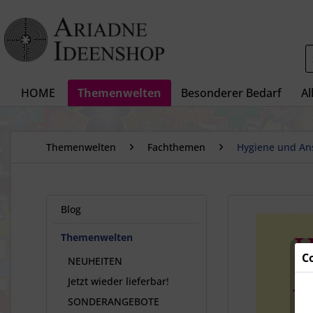
HOME
Themenwelten
Besonderer Bedarf
Al
Themenwelten
Fachthemen
Hygiene und An
Blog
Themenwelten
C
NEUHEITEN
Jetzt wieder lieferbar!
SONDERANGEBOTE