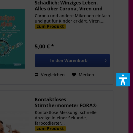
Schädlich: Winziges Leben.
Alles über Corona, Viren und
Bakterien – und wie wir uns
Corona und andere Mikroben einfach
schützen können
und gut für Kinder erklärt. Viren,...
zum Produkt
5,00 € *
In den
Warenkorb
Vergleichen
Merken
Kontaktloses
Stirnthermometer FORA®
FocusTemp (IR42)
Kontaktlose Messung, schnelle
Anzeige in einer Sekunde,
farbcodierter...
zum Produkt