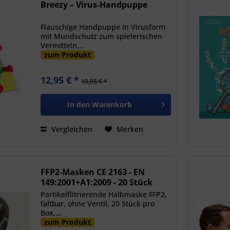
Breezy – Virus-Handpuppe
Flauschige Handpuppe in Virusform
mit Mundschutz zum spielerischen
Vermitteln...
zum Produkt
12,95 € *
19,95 € *
In den
Warenkorb
Vergleichen
Merken
FFP2-Masken CE 2163 - EN
149:2001+A1:2009 - 20 Stück
Partikelflitrierende Halbmaske FFP2,
faltbar, ohne Ventil, 20 Stück pro
Box,...
zum Produkt