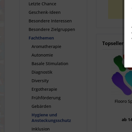
Letzte Chance
Geschenk-Ideen
Besondere Interessen
Besondere Zielgruppen
Fachthemen
Topseller
Aromatherapie
Autonomie
Basale Stimulation
Diagnostik
Diversity
Ergotherapie
Frühförderung
Flooro S
Gebärden
Hygiene und
ab 14
Ansteckungsschutz
Inklusion