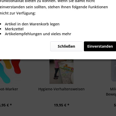
Funktionalität bieten zu können. Wenn Sie damit nicht
einverstanden sein sollten, stehen Ihnen folgende Funktionen
nicht zur Verfügung:
Artikel in den Warenkorb legen
Merkzettel
Artikelempfehlungen und vieles mehr
Schließen
Einverstanden
pot-Marker
Hygiene-Verhaltensweisen
Mil
Bewe
,95 € *
19,95 € *
5