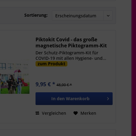
Sortierung:
Piktokit Covid - das große
magnetische Piktogramm-Kit
gegen Covid 19
Der Schutz-Piktogramm-Kit für
COVID-19 mit allen Hygiene- und...
zum Produkt
9,95 € *
48,00 € *
In den
Warenkorb
Vergleichen
Merken