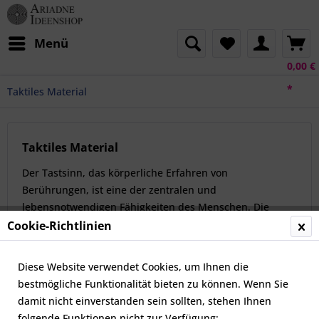
Menü
0,00 €
*
Taktiles Material
Taktiles Material
Der Tastsinn, das körperliche Erfahren von
Berührungen, ist eine der zentralen und
lebensnotwendigen Fähigkeiten des Menschen. Die
Wahrnehmung über den Tastsinn (lateinisch tactus) wird
Cookie-Richtlinien
als...
mehr erfahren »
Diese Website verwendet Cookies, um Ihnen die
bestmögliche Funktionalität bieten zu können. Wenn Sie
Topseller
damit nicht einverstanden sein sollten, stehen Ihnen
folgende Funktionen nicht zur Verfügung: