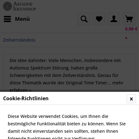
Menü
0,00 €
*
Zeitverständnis
Die Idee dahinter: Viele Menschen, insbesondere mit
Autismus Spektrum Störung, haben große
Schwierigkeiten mit dem Zeitverständnis. Genau für
diese Thematik wurde der Original Time Timer...
mehr
erfahren »
Cookie-Richtlinien
Topseller
Diese Website verwendet Cookies, um Ihnen die
bestmögliche Funktionalität bieten zu können. Wenn Sie
damit nicht einverstanden sein sollten, stehen Ihnen
folgende Funktionen nicht zur Verfügung: