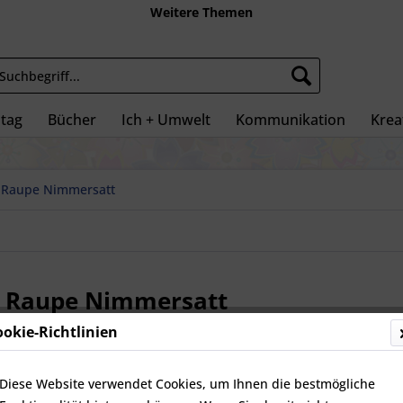
Weitere Themen
ltag
Bücher
Ich + Umwelt
Kommunikation
Kreat
e Raupe Nimmersatt
e Raupe Nimmersatt
ookie-Richtlinien
 finden Sie die beliebte Kindetrbuchfigur von Eric Carle in versch
ift und zum Ertasten, zum Fädeln und Balancieren, zum Stapeln un
Diese Website verwendet Cookies, um Ihnen die bestmögliche
e - für alle Sinne!