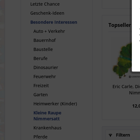
Letzte Chance
Geschenk-Ideen
Besondere Interessen
Topseller
Auto + Verkehr
Bauernhof
Baustelle
Berufe
Dinosaurier
Feuerwehr
Freizeit
Eric Carle, D
Nimm
Garten
Heimwerker (Kinder)
12,
Kleine Raupe
Nimmersatt
Krankenhaus
Filtern
Pferde