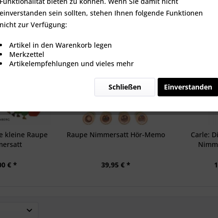
Funktionalität bieten zu können. Wenn Sie damit nicht
einverstanden sein sollten, stehen Ihnen folgende Funktionen
nicht zur Verfügung:
Artikel in den Warenkorb legen
Merkzettel
Artikelempfehlungen und vieles mehr
Schließen
Einverstanden
ie kleine Raupe
Raupe Nimmersatt Hör-Memo
Carle: D
ersatt
Nimme
Finge
00 € *
39,95 € *
1