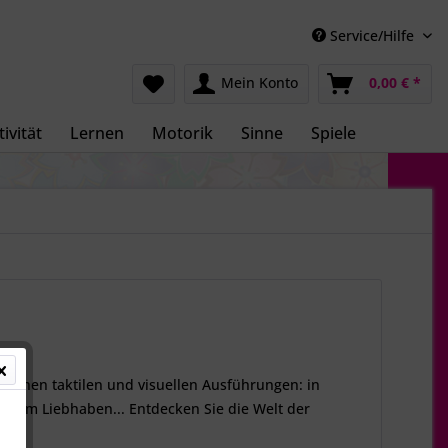
Service/Hilfe
Mein Konto
0,00 € *
ivität
Lernen
Motorik
Sinne
Spiele
iedenen taktilen und visuellen Ausführungen: in
d zum Liebhaben... Entdecken Sie die Welt der