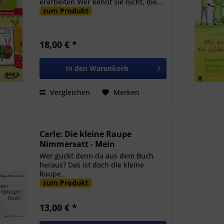
erarbeiten Wer kennt sie nicht, die...
zum Produkt
18,00 € *
In den
Warenkorb
Vergleichen
Merken
Carle: Die kleine Raupe
Nimmersatt - Mein
Fingerpuppenbuch
Wer guckt denn da aus dem Buch
heraus? Das ist doch die kleine
Raupe...
zum Produkt
13,00 € *