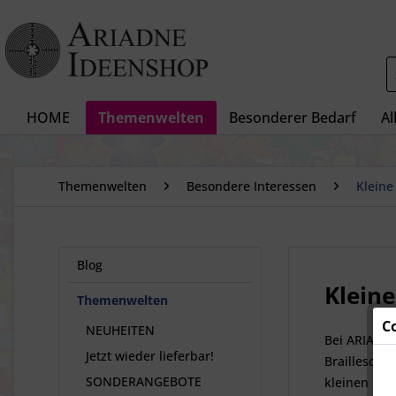
HOME
Themenwelten
Besonderer Bedarf
Al
Themenwelten
Besondere Interessen
Klein
Blog
Klein
Themenwelten
C
NEUHEITEN
Bei ARIADNE
Jetzt wieder lieferbar!
Brailleschr
SONDERANGEBOTE
kleinen Raup