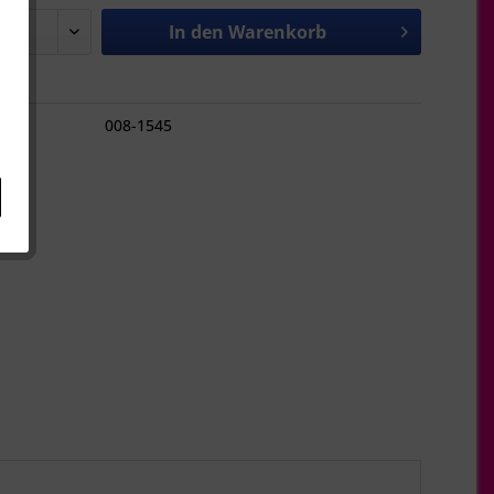
In den
Warenkorb
hen
008-1545