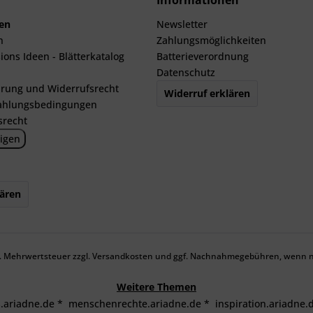
Informationen
len
Newsletter
n
Zahlungsmöglichkeiten
ions Ideen - Blätterkatalog
Batterieverordnung
Datenschutz
rung und Widerrufsrecht
Widerruf erklären
ahlungsbedingungen
srecht
igen
lären
zl. Mehrwertsteuer zzgl.
Versandkosten
und ggf. Nachnahmegebühren, wenn ni
Weitere Themen
s.ariadne.de
*
menschenrechte.ariadne.de
*
inspiration.ariadne.