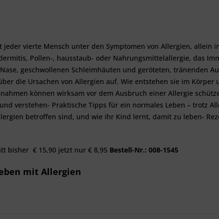
et jeder vierte Mensch unter den Symptomen von Allergien, allein i
dermitis, Pollen-, hausstaub- oder Nahrungsmittelallergie, das 
ase, geschwollenen Schleimhäuten und geröteten, tränenden Augen
er die Ursachen von Allergien auf. Wie entstehen sie im Körpe
hmen können wirksam vor dem Ausbruch einer Allergie schützen?
und verstehen- Praktische Tipps für ein normales Leben – trotz All
rgien betroffen sind, und wie ihr Kind lernt, damit zu leben- Re
tt bisher € 15,90 jetzt nur € 8,95
Bestell-Nr.: 008-1545
eben mit Allergien