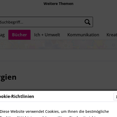
Weitere Themen
tag
Bücher
Ich + Umwelt
Kommunikation
Kreat
rgien
ookie-Richtlinien
8,95 €
inkl. MwSt.
zz
Diese Website verwendet Cookies, um Ihnen die bestmögliche
Sofort ve