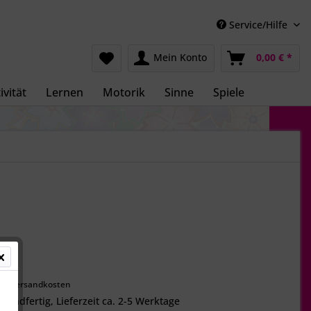
Service/Hilfe
Mein Konto
0,00 € *
ivität
Lernen
Motorik
Sinne
Spiele
 *
gl. Versandkosten
rsandfertig, Lieferzeit ca. 2-5 Werktage