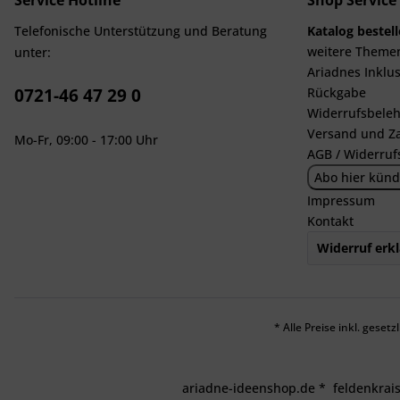
Service Hotline
Shop Service
Telefonische Unterstützung und Beratung
Katalog bestel
weitere Theme
unter:
Ariadnes Inklus
0721-46 47 29 0
Rückgabe
Widerrufsbeleh
Versand und Z
Mo-Fr, 09:00 - 17:00 Uhr
AGB / Widerruf
Abo hier künd
Impressum
Kontakt
Widerruf erk
* Alle Preise inkl. geset
ariadne-ideenshop.de
*
feldenkrai