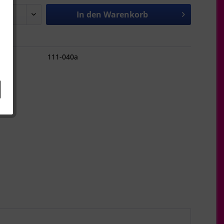
In den
Warenkorb
hen
111-040a