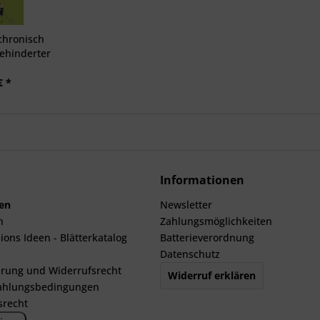
chronisch
ehinderter
 Fokus
€ *
Informationen
len
Newsletter
n
Zahlungsmöglichkeiten
ions Ideen - Blätterkatalog
Batterieverordnung
Datenschutz
rung und Widerrufsrecht
Widerruf erklären
ahlungsbedingungen
srecht