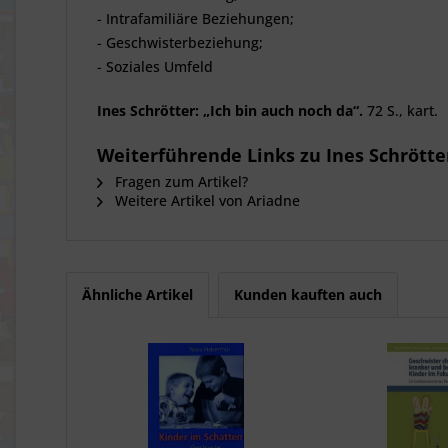
- Intrafamiliäre Beziehungen;
- Geschwisterbeziehung;
- Soziales Umfeld
Ines Schrötter: „Ich bin auch noch da“.
72 S., kart.
Weiterführende Links zu Ines Schrötter
Fragen zum Artikel?
Weitere Artikel von Ariadne
Ähnliche Artikel
Kunden kauften auch