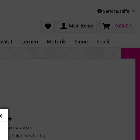
Service/Hilfe
Mein Konto
0,00 € *
ivität
Lernen
Motorik
Sinne
Spiele
€ *
gl. Versandkosten
ätig. Folgt kurzfristig.