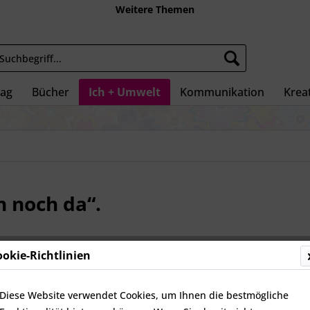
Weitere Themen
tag
Bücher
Ich + Umwelt
Kommunikation
Kreat
h noch da“.
ookie-Richtlinien
42,95 
inkl. MwSt.
zz
Diese Website verwendet Cookies, um Ihnen die bestmögliche
Nicht vorr