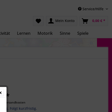
Service/Hilfe
Mein Konto
0,00 € *
ivität
Lernen
Motorik
Sinne
Spiele
€ *
gl. Versandkosten
ätig. Folgt kurzfristig.