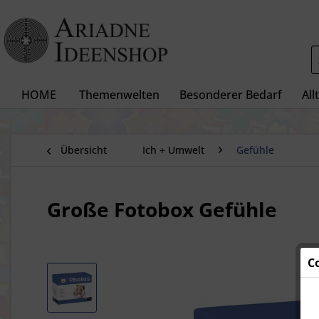
HOME
Themenwelten
Besonderer Bedarf
All
Übersicht
Ich + Umwelt
Gefühle
Große Fotobox Gefühle
C