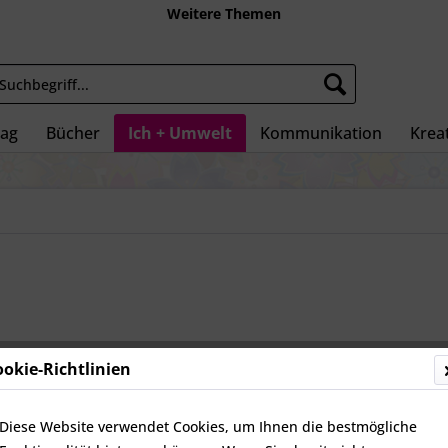
Weitere Themen
tag
Bücher
Ich + Umwelt
Kommunikation
Kreat
ookie-Richtlinien
49,95 
inkl. MwSt.
zz
Diese Website verwendet Cookies, um Ihnen die bestmögliche
Nicht vorr