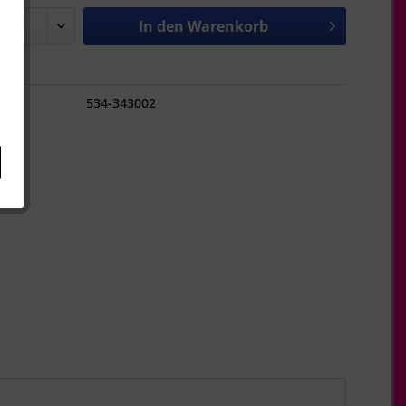
In den
Warenkorb
hen
534-343002