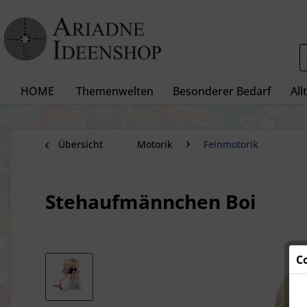
HOME
Themenwelten
Besonderer Bedarf
All
Übersicht
Motorik
Feinmotorik
Stehaufmännchen Boi
C