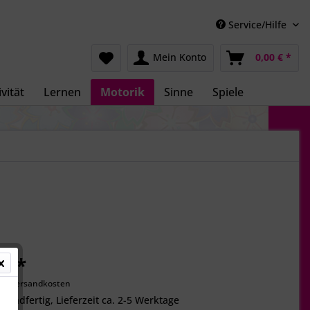
Service/Hilfe
Mein Konto
0,00 € *
vität
Lernen
Motorik
Sinne
Spiele
€ *
gl. Versandkosten
rsandfertig, Lieferzeit ca. 2-5 Werktage