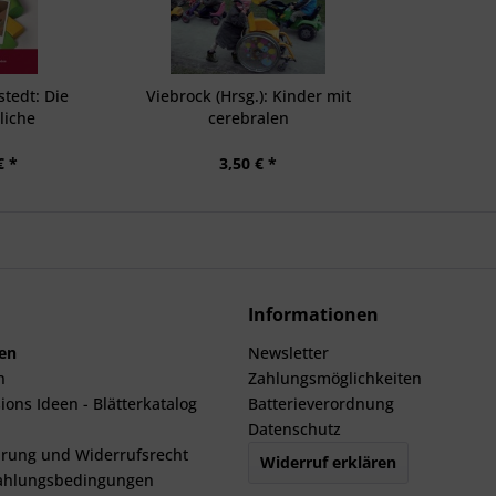
tedt: Die
Viebrock (Hrsg.): Kinder mit
liche
cerebralen
twicklung
Bewegungsstörungen II
€ *
3,50 € *
Informationen
len
Newsletter
n
Zahlungsmöglichkeiten
ions Ideen - Blätterkatalog
Batterieverordnung
Datenschutz
rung und Widerrufsrecht
Widerruf erklären
ahlungsbedingungen