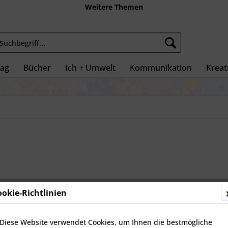
Weitere Themen
tag
Bücher
Ich + Umwelt
Kommunikation
Kreati
17,95 
ookie-Richtlinien
inkl. MwSt.
zz
Sofort ve
Diese Website verwendet Cookies, um Ihnen die bestmögliche