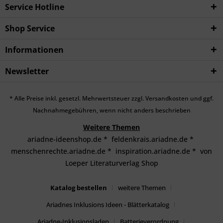
Service Hotline
Shop Service
Informationen
Newsletter
* Alle Preise inkl. gesetzl. Mehrwertsteuer zzgl.
Versandkosten
und ggf.
Nachnahmegebühren, wenn nicht anders beschrieben
Weitere Themen
ariadne-ideenshop.de
*
feldenkrais.ariadne.de
*
menschenrechte.ariadne.de
*
inspiration.ariadne.de
*
von
Loeper Literaturverlag Shop
Katalog bestellen
weitere Themen
Ariadnes Inklusions Ideen - Blätterkatalog
Ariadne-Inklusionsladen
Batterieverordnung