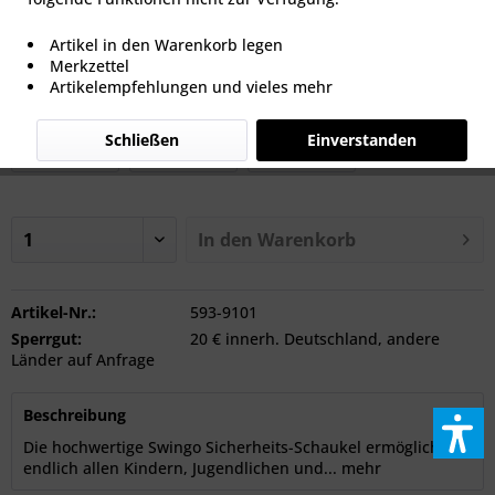
ab 269,00 € *
Artikel in den Warenkorb legen
inkl. MwSt.
zzgl. Versandkosten
Merkzettel
Artikelempfehlungen und vieles mehr
Sorte
Schließen
Einverstanden
Jugendliche
Kinder
Erwachsene
In den
Warenkorb
Artikel-Nr.:
593-9101
Sperrgut:
20 € innerh. Deutschland, andere
Länder auf Anfrage
Beschreibung
Die hochwertige Swingo Sicherheits-Schaukel ermöglicht
endlich allen Kindern, Jugendlichen und...
mehr