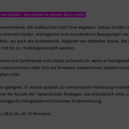
 der Kinder leuchtend in seinen Bann zieht.
dienelemente, die
aufleuchten
und Töne abgeben, sodass Kinder 
terskönnen Kinder interagieren und verschiedene Bewegungen ste
e Fein- als auch die Grobmotorik, begleitet von lebhafter Musik, d
it bis zu 10 Abfolgenerstellt werden.
herheit und Spielfreude und stoppt automatisch, wenn er hochgeho
n nachzuahmen oder sich auf kreatives, kooperatives Spielen ein
ten reist.
n geeignet. Er wurde speziell zur sensorischen Förderung entwick
 die Anzahl der Tastendrücke festlegen, die erforderlich sind, um
ologische Fähigkeiten mit kreativer Problemlösung.
 L 28,5 cm, ab 10 Monaten.