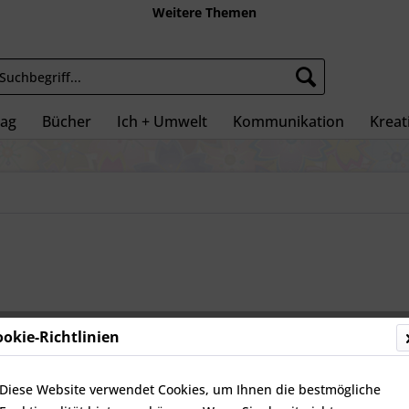
Weitere Themen
tag
Bücher
Ich + Umwelt
Kommunikation
Kreati
ookie-Richtlinien
179,0
inkl. MwSt.
zz
Diese Website verwendet Cookies, um Ihnen die bestmögliche
Sofort ve