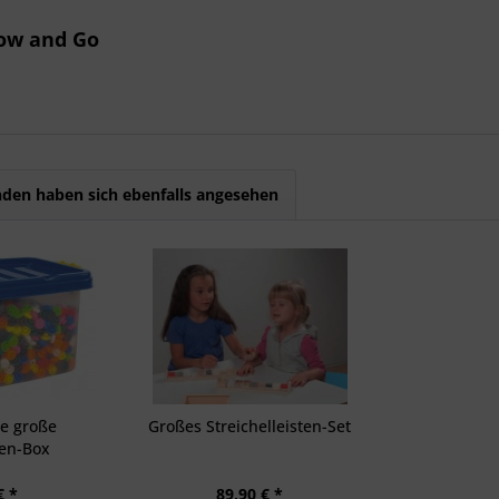
low and Go
den haben sich ebenfalls angesehen
ie große
Großes Streichelleisten-Set
ten-Box
€ *
89,90 € *