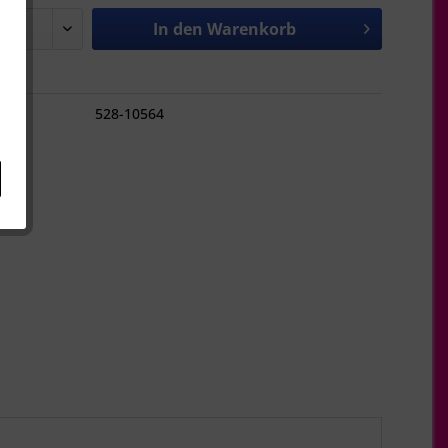
In den
Warenkorb
hen
528-10564