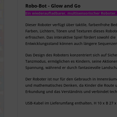
Robo-Bot - Glow and Go
Ein wiederaufladbarer, multisensorischer Roboter,
Dieser Roboter verfügt über taktile, farbenfrohe Be
Farben, Lichtern, Tönen und Texturen dieses Robo
erfroschen. Das interaktive Spiel fördert sowohl di
Entwicklungsstand können auch längere Sequenzen m
Das Design des Roboters konzentriert sich auf Sic
Tanzmodus, ermöglichen es Kindern, seine Aktione
Spannung, während er durch fantasievolle Landschaf
Der Roboter ist nur für den Gebrauch in Innenräume
und mathematisches Denken, da Kinder die Route und
Erkundung und das Verständnis und verbindet techn
USB-Kabel im Lieferumfang enthalten, H 10 x B 27 x