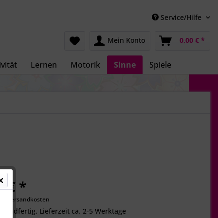
Service/Hilfe
Mein Konto
0,00 € *
vität
Lernen
Motorik
Sinne
Spiele
0 € *
gl. Versandkosten
rsandfertig, Lieferzeit ca. 2-5 Werktage