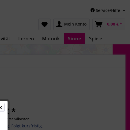
Service/Hilfe
Mein Konto
0,00 € *
vität
Lernen
Motorik
Sinne
Spiele
0 € *
gl. Versandkosten
ätig. Folgt kurzfristig.