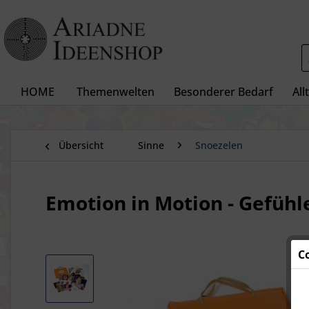
HOME
Themenwelten
Besonderer Bedarf
All
Übersicht
Sinne
Snoezelen
Emotion in Motion - Gefüh
C