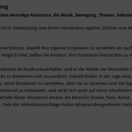
ung
iese einmalige Ressource, die Musik, Bewegung, Theater, Selbst
in ihrer Entwicklung und ihrem Verständnis eigener Gefühle und de
.
u unterstützen, sowohl ihre eigenen Emotionen zu verstehen als a
l möglich sind, helfen Sie Kindern, ihre Emotionen konstruktiv zu 
Emotionen im Ausdrucksverhalten und in der Mimik von Menschen zu
ücke zu benennen und zuzuordnen. Sobald Kinder in der Lage sind,
es, seine Emotionen zu verstehen, über sie zu sprechen und die Si
 emotional zu entwickeln, und wirkt sich auch auf seine schulische
erhalb dieser Ressource decken die Bereiche Drama, Tanz, Kunst, 
. Viele der Aktivitätsvorschläge haben lehrplanübergreifende Ver