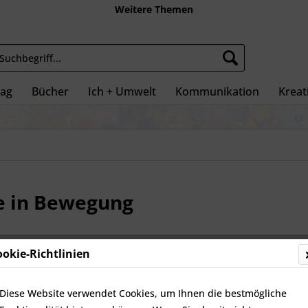
Weitere Themen
tag
Bücher
Ich + Umwelt
Kommunikation
Kreati
le in Bewegung
ookie-Richtlinien
249,0
inkl. MwSt.
zz
Diese Website verwendet Cookies, um Ihnen die bestmögliche
Nicht vorr