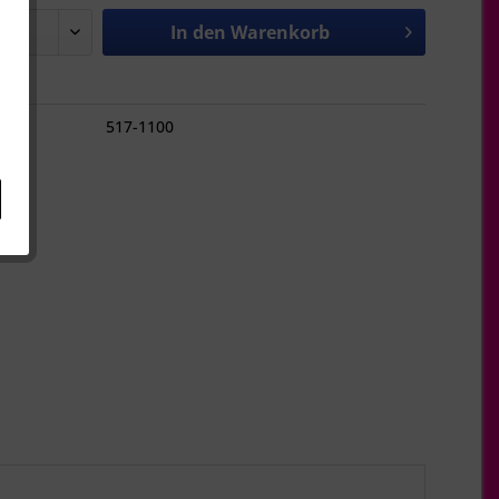
In den
Warenkorb
hen
517-1100