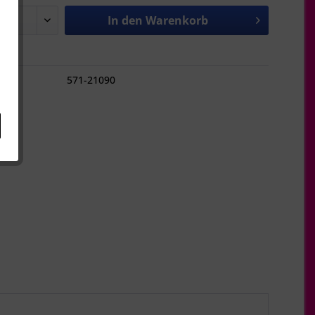
In den
Warenkorb
hen
571-21090