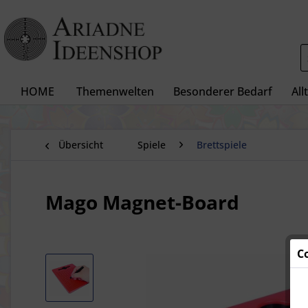
HOME
Themenwelten
Besonderer Bedarf
All
Übersicht
Spiele
Brettspiele
Mago Magnet-Board
C