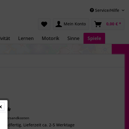
Service/Hilfe
Mein Konto
0,00 € *
vität
Lernen
Motorik
Sinne
Spiele
€ *
gl. Versandkosten
rsandfertig, Lieferzeit ca. 2-5 Werktage