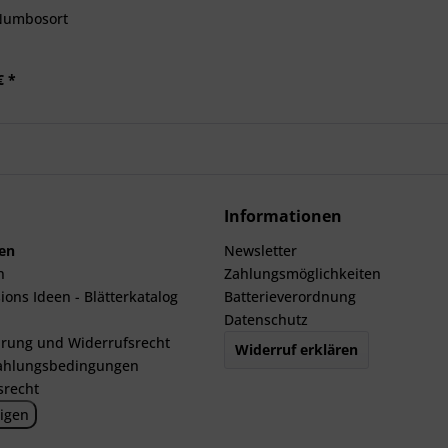
Numbosort
€ *
Informationen
len
Newsletter
n
Zahlungsmöglichkeiten
ions Ideen - Blätterkatalog
Batterieverordnung
Datenschutz
rung und Widerrufsrecht
Widerruf erklären
ahlungsbedingungen
srecht
igen