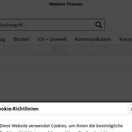
Weitere Themen
tag
Bücher
Ich + Umwelt
Kommunikation
Kreati
ookie-Richtlinien
14,95 
inkl. MwSt.
zz
Diese Website verwendet Cookies, um Ihnen die bestmögliche
Sofort ve