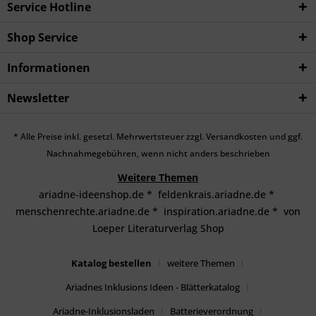
Service Hotline
Shop Service
Informationen
Newsletter
* Alle Preise inkl. gesetzl. Mehrwertsteuer zzgl.
Versandkosten
und ggf.
Nachnahmegebühren, wenn nicht anders beschrieben
Weitere Themen
ariadne-ideenshop.de
*
feldenkrais.ariadne.de
*
menschenrechte.ariadne.de
*
inspiration.ariadne.de
*
von
Loeper Literaturverlag Shop
Katalog bestellen
weitere Themen
Ariadnes Inklusions Ideen - Blätterkatalog
Ariadne-Inklusionsladen
Batterieverordnung