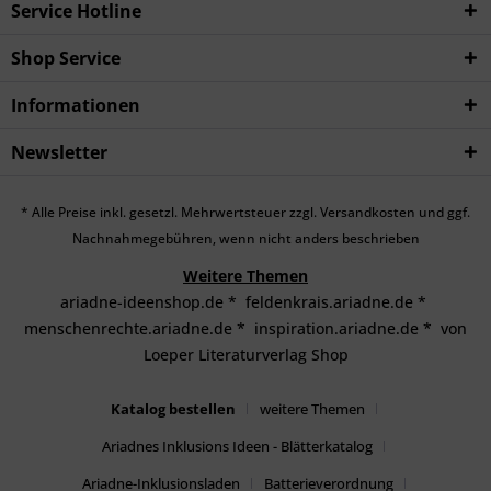
Service Hotline
Shop Service
Informationen
Newsletter
* Alle Preise inkl. gesetzl. Mehrwertsteuer zzgl.
Versandkosten
und ggf.
Nachnahmegebühren, wenn nicht anders beschrieben
Weitere Themen
ariadne-ideenshop.de
*
feldenkrais.ariadne.de
*
menschenrechte.ariadne.de
*
inspiration.ariadne.de
*
von
Loeper Literaturverlag Shop
Katalog bestellen
weitere Themen
Ariadnes Inklusions Ideen - Blätterkatalog
Ariadne-Inklusionsladen
Batterieverordnung