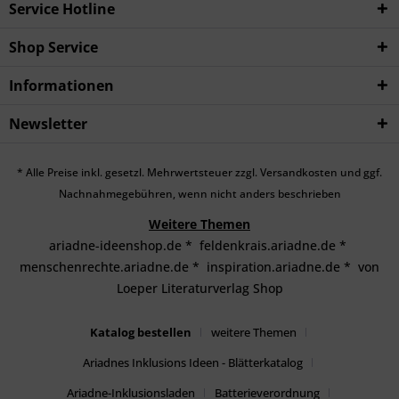
Service Hotline
Shop Service
Informationen
Newsletter
* Alle Preise inkl. gesetzl. Mehrwertsteuer zzgl.
Versandkosten
und ggf.
Nachnahmegebühren, wenn nicht anders beschrieben
Weitere Themen
ariadne-ideenshop.de
*
feldenkrais.ariadne.de
*
menschenrechte.ariadne.de
*
inspiration.ariadne.de
*
von
Loeper Literaturverlag Shop
Katalog bestellen
weitere Themen
Ariadnes Inklusions Ideen - Blätterkatalog
Ariadne-Inklusionsladen
Batterieverordnung