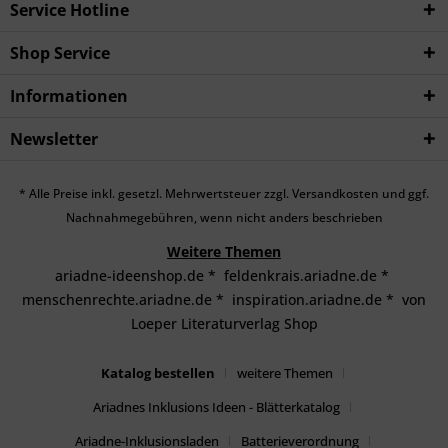
Service Hotline
Shop Service
Informationen
Newsletter
* Alle Preise inkl. gesetzl. Mehrwertsteuer zzgl.
Versandkosten
und ggf.
Nachnahmegebühren, wenn nicht anders beschrieben
Weitere Themen
ariadne-ideenshop.de
*
feldenkrais.ariadne.de
*
menschenrechte.ariadne.de
*
inspiration.ariadne.de
*
von
Loeper Literaturverlag Shop
Katalog bestellen
weitere Themen
Ariadnes Inklusions Ideen - Blätterkatalog
Ariadne-Inklusionsladen
Batterieverordnung